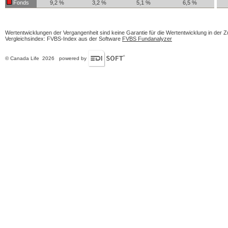
Fonds
9,2 %
3,2 %
5,1 %
6,5 %
Wertentwicklungen der Vergangenheit sind keine Garantie für die Wertentwicklung in der Z
Vergleichsindex: FVBS-Index aus der Software
FVBS Fundanalyzer
© Canada Life 2026 powered by