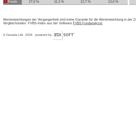
Fonds
27,0 %
11,2 %
12,7 %
13,6 %
Wertentwicklungen der Vergangenheit sind keine Garantie für die Wertentwicklung in der Z
Vergleichsindex: FVBS-Index aus der Software
FVBS Fundanalyzer
© Canada Life 2026 powered by